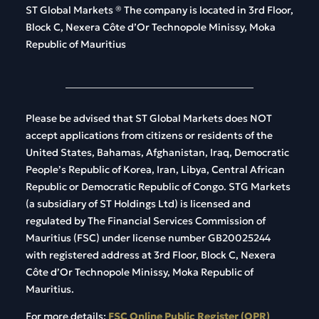
ST Global
Markets
®
The
company
is
located
in 3rd Floor,
Block C, Nexera Côte d’Or Technopole Minissy, Moka
Republic of Mauritius
Please be advised that ST Global Markets does NOT
accept applications from citizens or residents of the
United States, Bahamas, Afghanistan, Iraq, Democratic
People’s Republic of Korea, Iran, Libya, Central African
Republic or Democratic Republic of Congo. STG Markets
(a subsidiary of ST Holdings Ltd) is licensed and
regulated by The Financial Services Commission of
Mauritius (FSC) under license number GB20025244
with registered address at 3rd Floor, Block C, Nexera
Côte d’Or Technopole Minissy, Moka Republic of
Mauritius.
For more details:
FSC Online Public Register (OPR)