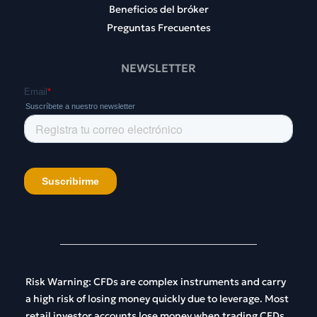
Beneficios del bróker
Preguntas Frecuentes
NEWSLETTER
Risk
Warning
:
CFDs
are
complex
instruments
and
carry
a
high
risk
of
losing
money
quickly
due
to
leverage
.
Most
retail
investor
accounts
lose
money
when
trading
CFDs
.