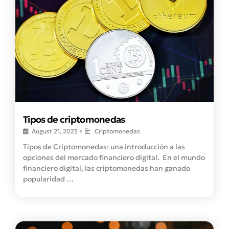
Tipos de criptomonedas
August 21, 2023
•
Criptomonedas
Tipos de Criptomonedas: una introducción a las
opciones del mercado financiero digital. En el mundo
financiero digital, las criptomonedas han ganado
popularidad …