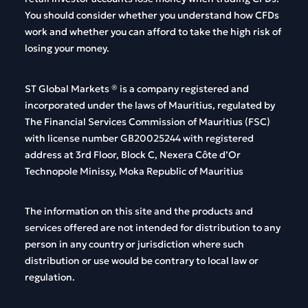
You
should
consider
whether
you
understand
how
CFDs
work
and
whether
you
can
afford
to
take
the
high
risk
of
losing
your
money
.
ST Global
Markets
®
is
a
company
registered
and
incorporated
under
the
laws
of
Mauritius
,
regulated
by
The
Financial
Services
Commission
of
Mauritius
(FSC)
with
license
number
GB20025244
with
registered
address
at 3rd Floor, Block C, Nexera Côte d’Or
Technopole Minissy, Moka Republic of Mauritius
The
information
on
this
site and
the
products
and
services
offered
are
not
intended
for
distribution
to
any
person
in
any
country
or
jurisdiction
where
such
distribution
or
use
would
be
contrary
to
local
law
or
regulation
.